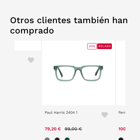
Otros clientes también han
comprado
20%
RELABS
Paul Harris 2404 1
Ferrari Scu
Price reduced from
to
79,20 €
99,00 €
100,00 €