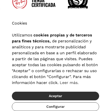
Cookies
Utilizamos
cookies propias y de terceros
para fines técnicos,
de personalización y
analíticos y para mostrarte publicidad
personalizada en base a un perfil elaborado
a partir de las páginas que visites. Puedes
aceptar todas las cookies pulsando el botón
“Aceptar” o configurarlas o rechazar su uso
clicando el botón “Configurar”. Para más
Aviso legal
|
Política de privacidad
|
Términos y condiciones
|
información hacer click.
Leer más.
Política de cookies
|
Configuración de cookies
Aceptar
© 2026 Visionlab España
Recíbelo del 21/08 al 23/08
Configurar