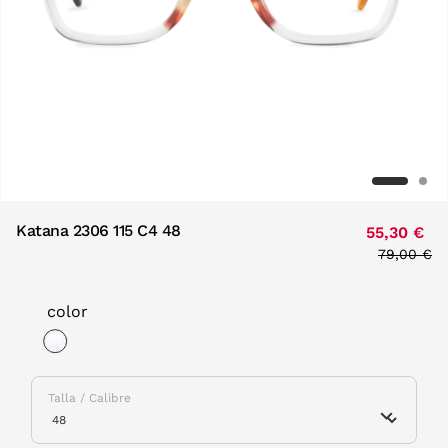
Katana 2306 115 C4 48
55,30 €
Price red
79,00 €
to
color
selected
Talla / Calibre