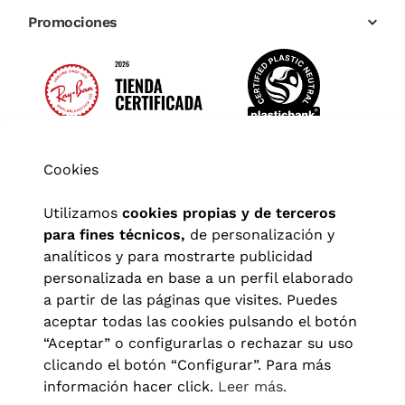
Promociones
Cookies
Utilizamos
cookies propias y de terceros
para fines técnicos,
de personalización y
analíticos y para mostrarte publicidad
personalizada en base a un perfil elaborado
a partir de las páginas que visites. Puedes
aceptar todas las cookies pulsando el botón
“Aceptar” o configurarlas o rechazar su uso
clicando el botón “Configurar”. Para más
Aviso legal
|
Política de privacidad
|
Términos y condiciones
|
información hacer click.
Leer más.
Política de cookies
|
Configuración de cookies