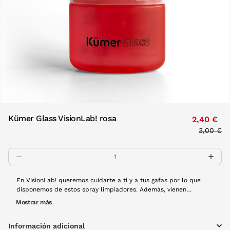
Kümer Glass VisionLab! rosa
2,40 €
Price re
3,00 €
to
En VisionLab! queremos cuidarte a ti y a tus gafas por lo que
disponemos de estos spray limpiadores. Además, vienen
acompañados de una gamuza de microfibra que permite limpiar
Mostrar más
perfectamente los cristales de tus gafas graduadas o de sol sin
dejar polvo ni ¿Qué color te gusta más? Escoge el tuyo y verás
Información adicional
claramente el mundo que te rodea.