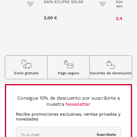
L 50 ml
GAFA ECLIPSE SOLAR
Kümer Glass
verde
e reduced from
to
P
 €
2,00 €
2,40 €
3
Envio gratuito
Pago seguro
Garantia de devolución
Consigue 10% de descuento por suscribirte a
nuestra
Newsletter
Recibe promociones exclusivas, ventas privadas y
novedades
Suscríbete