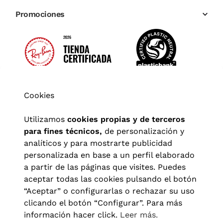
Promociones
Cookies
Utilizamos
cookies propias y de terceros
para fines técnicos,
de personalización y
analíticos y para mostrarte publicidad
personalizada en base a un perfil elaborado
a partir de las páginas que visites. Puedes
aceptar todas las cookies pulsando el botón
“Aceptar” o configurarlas o rechazar su uso
clicando el botón “Configurar”. Para más
Aviso legal
|
Política de privacidad
|
Términos y condiciones
|
información hacer click.
Leer más.
Política de cookies
|
Configuración de cookies