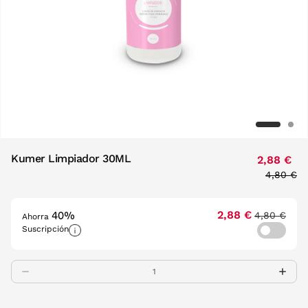
Kumer Limpiador 30ML
2,88 €
Price re
4,80 €
to
40%
2,88 €
4,80 €
Ahorra
Suscripción