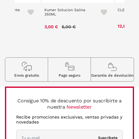
 Hidratante
Kumer Solucion Salina
CLEADEW G
350ML
 reduced from
to
Price reduced from
to
12,80 €
€
3,00 €
5,00 €
Envio gratuito
Pago seguro
Garantia de devolución
Consigue 10% de descuento por suscribirte a
nuestra
Newsletter
Recibe promociones exclusivas, ventas privadas y
novedades
Suscríbete