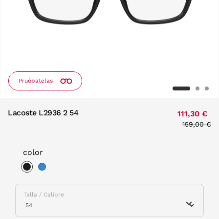
Pruébatelas
Lacoste L2936 2 54
111,30 €
Price redu
159,00 €
to
color
selected
Talla / Calibre