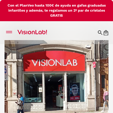
Con el PlanVeo hasta 100€ de ayuda en gafas graduadas
infantiles y además, te regalamos un 2º par de cristales
GRATIS