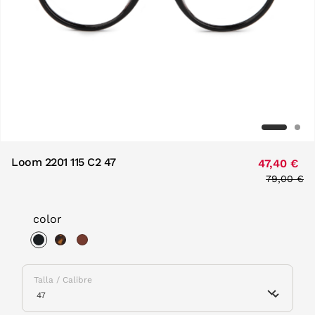
Loom 2201 115 C2 47
47,40 €
Price red
79,00 €
to
color
selected
Talla / Calibre