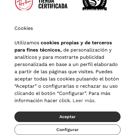
Cookies
Utilizamos
cookies propias y de terceros
para fines técnicos,
de personalización y
analíticos y para mostrarte publicidad
personalizada en base a un perfil elaborado
a partir de las páginas que visites. Puedes
aceptar todas las cookies pulsando el botón
“Aceptar” o configurarlas o rechazar su uso
clicando el botón “Configurar”. Para más
Aviso legal
|
Política de privacidad
|
Términos y condiciones
|
información hacer click.
Leer más.
Política de cookies
|
Configuración de cookies
Aceptar
© 2026 Visionlab España
Recíbelo del 22/08 al 24/08
Configurar