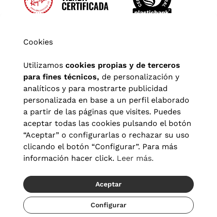
Cookies
Utilizamos
cookies propias y de terceros
para fines técnicos,
de personalización y
analíticos y para mostrarte publicidad
personalizada en base a un perfil elaborado
a partir de las páginas que visites. Puedes
aceptar todas las cookies pulsando el botón
“Aceptar” o configurarlas o rechazar su uso
clicando el botón “Configurar”. Para más
Aviso legal
|
Política de privacidad
|
Términos y condiciones
|
información hacer click.
Leer más.
Política de cookies
|
Configuración de cookies
Aceptar
© 2026 Visionlab España
Recíbelo del 20/08 al 22/08
Configurar