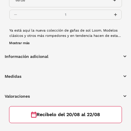
Ya está aquí la nueva colección de gafas de sol Loom. Modelos
clásicos y otros más rompedores y en tendencia hacen de esta
colección primaveral una delicia para los amantes de las gafas
Mostrar más
de sol. Este modelo de metal con forma aviador será el mejor
complemento para tu armario.
Información adicional
Medidas
Valoraciones
Recíbelo del 20/08 al 22/08