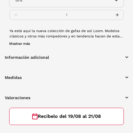
Ya está aquí la nueva colección de gafas de sol Loom. Modelos
clásicos y otros más rompedores y en tendencia hacen de esta
colección primaveral una delicia para los amantes de las gafas
Mostrar más
de sol. Este modelo de metal con forma ligeramente cuadrada
será el mejor complemento para tu armario.
Información adicional
Medidas
Valoraciones
Recíbelo del 19/08 al 21/08