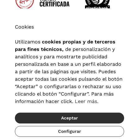
Cookies
Utilizamos
cookies propias y de terceros
para fines técnicos,
de personalización y
analíticos y para mostrarte publicidad
personalizada en base a un perfil elaborado
a partir de las páginas que visites. Puedes
aceptar todas las cookies pulsando el botón
“Aceptar” o configurarlas o rechazar su uso
clicando el botón “Configurar”. Para más
Aviso legal
|
Política de privacidad
|
Términos y condiciones
|
información hacer click.
Leer más.
Política de cookies
|
Configuración de cookies
Aceptar
© 2026 Visionlab España
Recíbelo del 19/08 al 21/08
Configurar