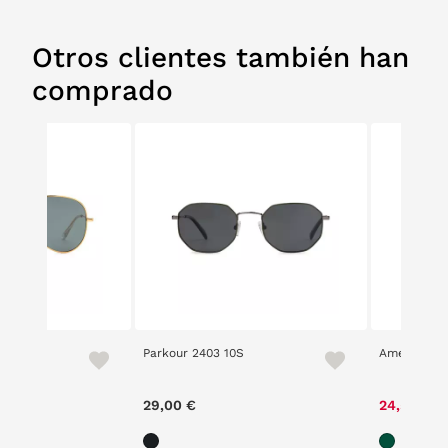
Otros clientes también han
comprado
Parkour 2403 10S
American P
29,00 €
24,50 €