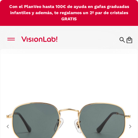
Con el PlanVeo hasta 100€ de ayuda en gafas graduadas
infantiles y además, te regalamos un 2º par de cristales
GRATIS
Previous