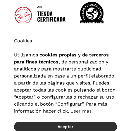
Cookies
Utilizamos
cookies propias y de terceros
para fines técnicos,
de personalización y
analíticos y para mostrarte publicidad
personalizada en base a un perfil elaborado
a partir de las páginas que visites. Puedes
aceptar todas las cookies pulsando el botón
“Aceptar” o configurarlas o rechazar su uso
clicando el botón “Configurar”. Para más
Aviso legal
|
Política de privacidad
|
Términos y condiciones
|
información hacer click.
Leer más.
Política de cookies
|
Configuración de cookies
Aceptar
© 2026 Visionlab España