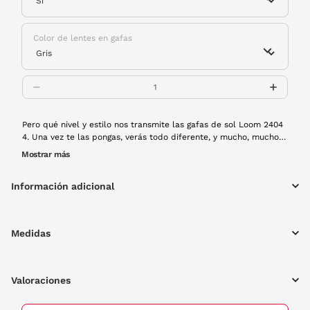
Color de lentes en gafas
Pero qué nivel y estilo nos transmite las gafas de sol Loom 2404
4. Una vez te las pongas, verás todo diferente, y mucho, mucho
mejor. Ideales para esta temporada. Montura de pasta en color
Mostrar más
rojo y lentes polarizadas.
Información adicional
Medidas
Valoraciones