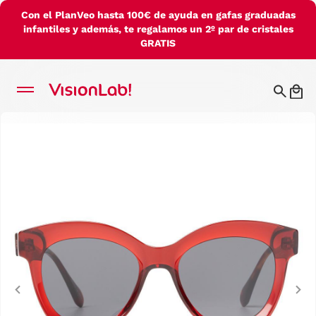
Con el PlanVeo hasta 100€ de ayuda en gafas graduadas
infantiles y además, te regalamos un 2º par de cristales
GRATIS
Previous