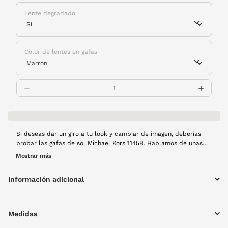
Lente degradado
Color de lentes en gafas
Si deseas dar un giro a tu look y cambiar de imagen, deberías
probar las gafas de sol Michael Kors 1145B. Hablamos de unas
gafas que ofrecen un look renovado y estilizado a la par que
Mostrar más
glamuroso gracias a sus delicadas líneas, sus varillas, su montura
dorada, sus lentes degradadas... Perfecta para ir siempre a la
Información adicional
última.
Medidas