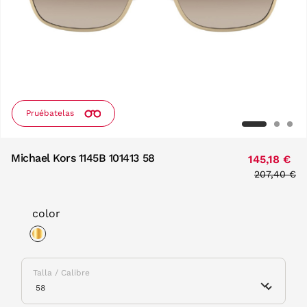
Pruébatelas
Michael Kors 1145B 101413 58
145,18 €
Price redu
207,40 €
to
color
selected
Talla / Calibre