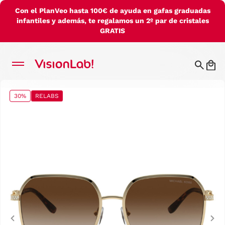
Con el PlanVeo hasta 100€ de ayuda en gafas graduadas
infantiles y además, te regalamos un 2º par de cristales
GRATIS
30%
RELABS
Previous