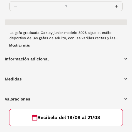
La gafa graduada Oakley junior modelo 8026 sigue el estilo
deportivo de las gafas de adulto, con las varillas rectas y las
formas cuadradas. Esta montura es de pasta en color azul. Un
Mostrar más
modelo que encantará a los más pequeños.
Información adicional
Medidas
Valoraciones
Recíbelo del 19/08 al 21/08