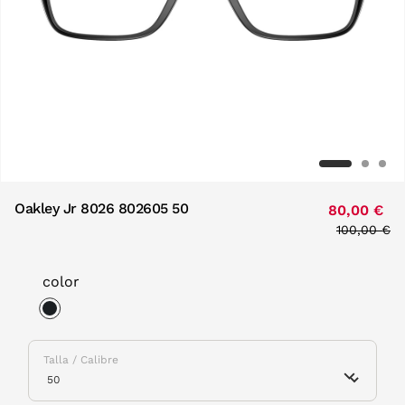
Oakley Jr 8026 802605 50
80,00 €
Price redu
100,00 €
to
color
selected
Talla / Calibre