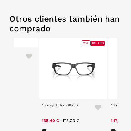
Otros clientes también han
comprado
20%
RELABS
Oakley Upturn 8192D
Oakley Stun
Price reduced from
to
138,40 €
173,00 €
147,00 €