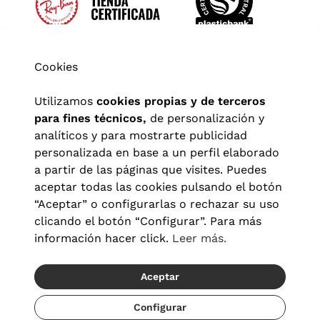
Cookies
Utilizamos
cookies propias y de terceros
para fines técnicos,
de personalización y
analíticos y para mostrarte publicidad
personalizada en base a un perfil elaborado
a partir de las páginas que visites. Puedes
aceptar todas las cookies pulsando el botón
“Aceptar” o configurarlas o rechazar su uso
clicando el botón “Configurar”. Para más
Aviso legal
|
Política de privacidad
|
Términos y condiciones
|
información hacer click.
Leer más.
Política de cookies
|
Configuración de cookies
Aceptar
© 2026 Visionlab España
Recíbelo del 19/08 al 21/08
Configurar