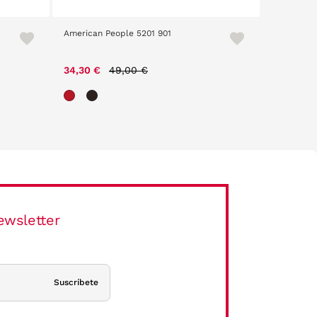
American People 5201 901
The Circus
Price reduced from
to
34,30 €
49,00 €
20,70 €
ewsletter
Suscríbete