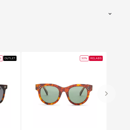
%
OUTLET
30%
RELABS