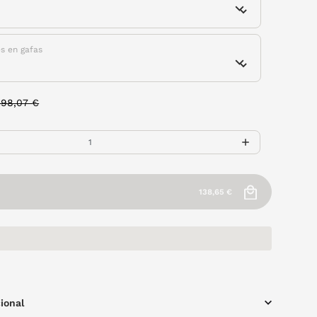
es en gafas
Price reduced from
to
198,07 €
138,65 €
ional