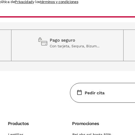
olítica de
Privacidad
y los
términos y condiciones
Pago seguro
Con tarjeta, Sequra, Bizum...
Pedir cita
Productos
Promociones
Lentillas
ReLabs sol hasta 50%