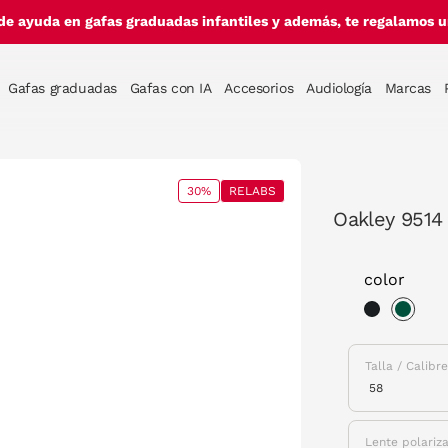
de ayuda en gafas graduadas infantiles y además, te regalamos un
Gafas graduadas
Gafas con IA
Accesorios
Audiología
Marcas
30%
RELABS
Oakley 9514
color
sele
Talla / Calibr
Lente polariz