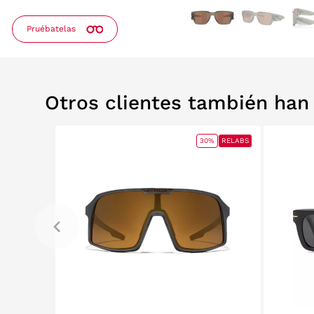
Pruébatelas
Otros clientes también ha
0%
RELABS
30%
RELABS