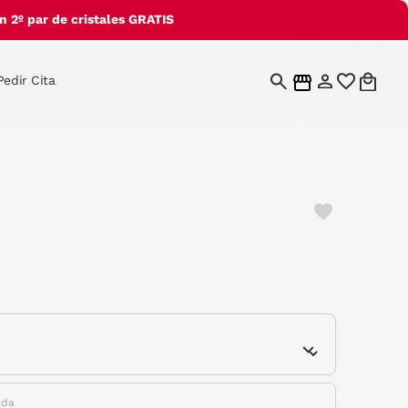
 2º par de cristales GRATIS
Pedir Cita
cted
e
ada