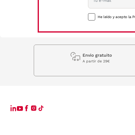
He leído y acepto la P
Envio gratuito
A partir de 29€