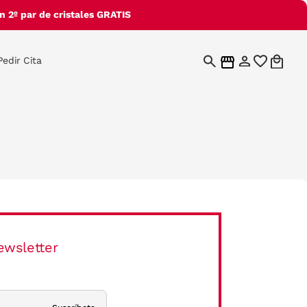
 2º par de cristales GRATIS
Pedir Cita
ewsletter