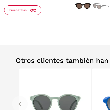
Pruébatelas
Otros clientes también ha
RELABS
RELABS