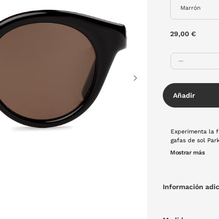
29,00 €
Next
Añadir
Experimenta la f
gafas de sol Par
de pasta en un c
Mostrar más
para cualquier o
Información adic