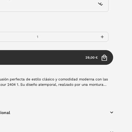
29,00 €
usión perfecta de estilo clásico y comodidad moderna con las
kour 2404 1. Su diseño atemporal, realzado por una montura
álido tono marrón, las convierte en el complemento ideal
casión.
ional