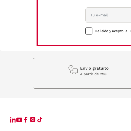
He leído y acepto la P
Envio gratuito
A partir de 29€