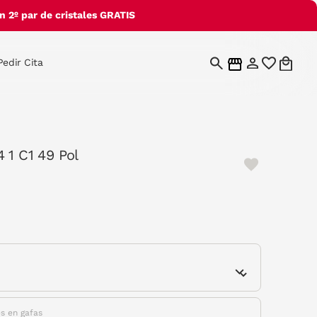
 2º par de cristales GRATIS
Pedir Cita
 1 C1 49 Pol
e
es en gafas