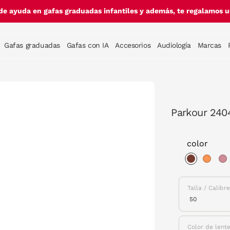
de ayuda en gafas graduadas infantiles y además, te regalamos un
Gafas graduadas
Gafas con IA
Accesorios
Audiología
Marcas
Parkour 2404
color
selected
Talla / Calibr
Color de lent