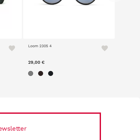
Loom 2305 4
Afrodelic
29,00 €
34,30 €
ewsletter