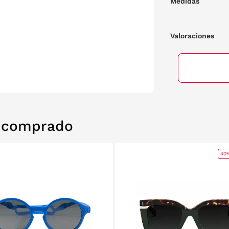
Medidas
Valoraciones
n comprado
40