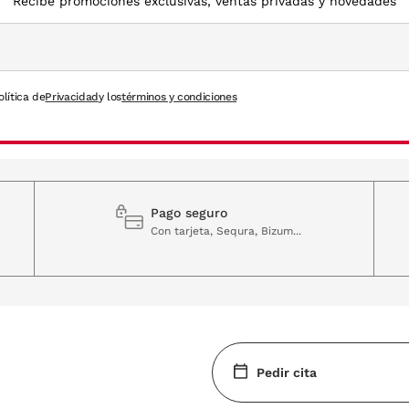
Recibe promociones exclusivas, ventas privadas y novedades
olítica de
Privacidad
y los
términos y condiciones
Pago seguro
Con tarjeta, Sequra, Bizum...
Pedir cita