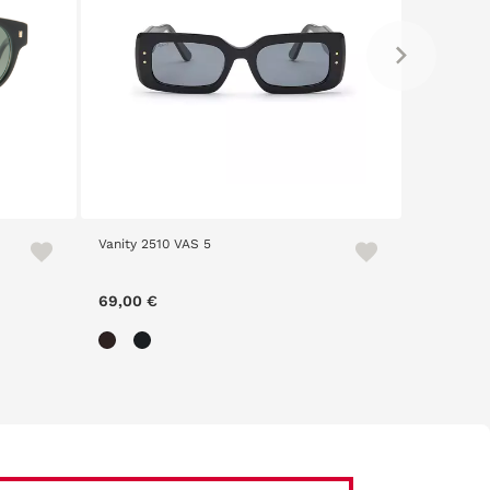
Vanity 2510 VAS 5
American 
69,00 €
24,50 €