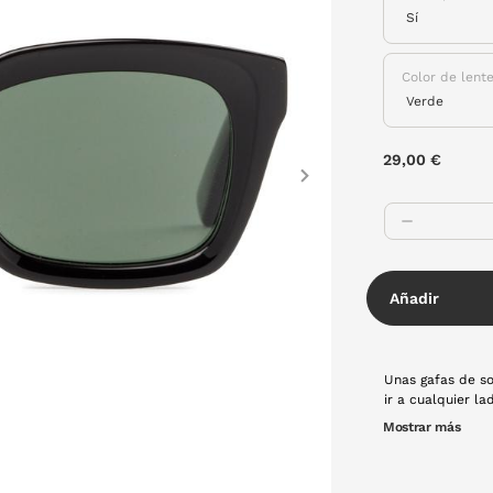
Color de lent
29,00 €
Next
Añadir
Unas gafas de so
ir a cualquier la
la tecnología qu
Mostrar más
agradable. ¡Son 