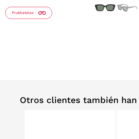
Pruébatelas
Otros clientes también ha
0%
RELABS