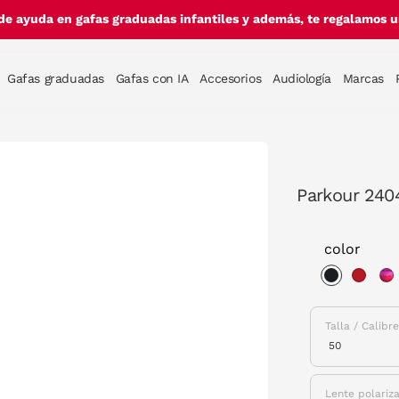
de ayuda en gafas graduadas infantiles y además, te regalamos un
Gafas graduadas
Gafas con IA
Accesorios
Audiología
Marcas
Parkour 240
color
selected
Talla / Calibr
Lente polariz