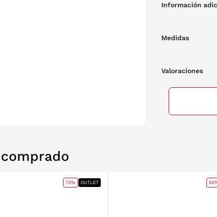
Información adic
Medidas
Valoraciones
n comprado
70%
OUTLET
50