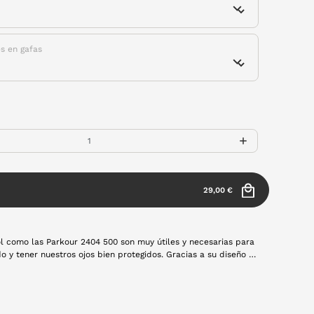
es en gafas
29,00 €
l como las Parkour 2404 500 son muy útiles y necesarias para
do y tener nuestros ojos bien protegidos. Gracias a su diseño y
e integran, disfrutarás de una experiencia visual muy
para ti! Montura de pasta en color negro y lentes polarizadas.