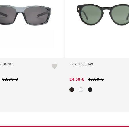
s S16110
Zero 2305 149
Price reduced from
to
Price reduced from
to
69,00 €
24,50 €
49,00 €