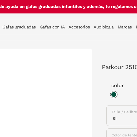
de ayuda en gafas graduadas infantiles y además, te regalamos un
Gafas graduadas
Gafas con IA
Accesorios
Audiología
Marcas
Parkour 2510
color
selected
Talla / Calibr
Color de lent