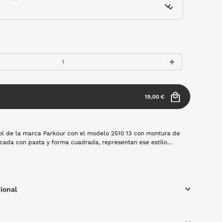
19,00 €
ol de la marca Parkour con el modelo 2510 13 con montura de
icada con pasta y forma cuadrada, representan ese estilo
 en una sola gafa. Aportan esa elegancia y frescura que tanto
ndolo con cualquier look casual y conjunto de temporada.
ional