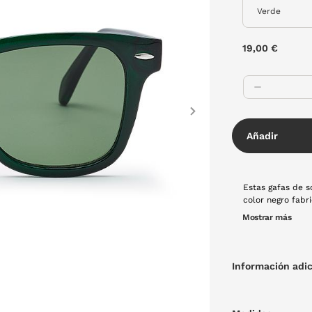
19,00 €
Next
Añadir
Estas gafas de s
color negro fabr
urbano y vintage
Mostrar más
buscas, combina
Información adic