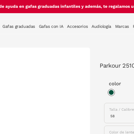
de ayuda en gafas graduadas infantiles y además, te regalamos un
Gafas graduadas
Gafas con IA
Accesorios
Audiología
Marcas
Parkour 2510
color
selected
Talla / Calibr
Color de lent