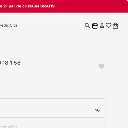
 2º par de cristales GRATIS
Pedir Cita
 18 1 58
e
es en gafas