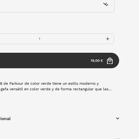
19,00 €
8 de Parkour de color verde tiene un estilo moderno y
 gafa versátil en color verde y de forma rectangular que las
 gafa fácil de combinar con cualquier estilo.
ional