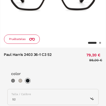
Pruébatelas
Paul Harris 2403 36-1 C3 52
79,20 €
Price red
99,00 €
to
color
selected
Talla / Calibre