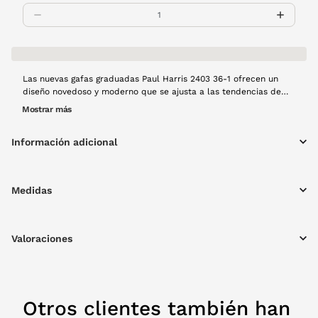
Las nuevas gafas graduadas Paul Harris 2403 36-1 ofrecen un
diseño novedoso y moderno que se ajusta a las tendencias de
moda actuales y con las que podrás realizar cualquier tarea por
Mostrar más
difícil que sea. Gozarás siempre de una visión y una comodidad
excepcional. Montura de metal en color plata.
Información adicional
Medidas
Valoraciones
Otros clientes también han