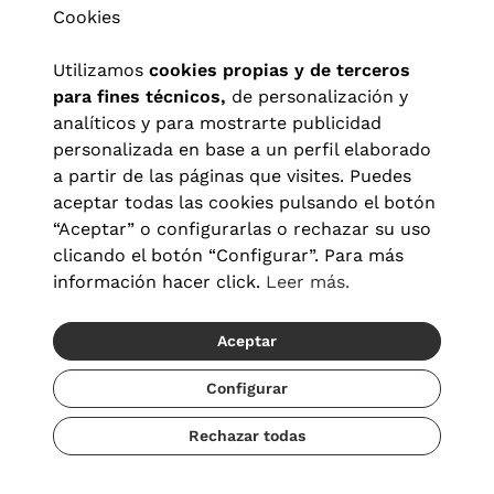
Cookies
Utilizamos
cookies propias y de terceros
para fines técnicos,
de personalización y
analíticos y para mostrarte publicidad
personalizada en base a un perfil elaborado
a partir de las páginas que visites. Puedes
aceptar todas las cookies pulsando el botón
“Aceptar” o configurarlas o rechazar su uso
clicando el botón “Configurar”. Para más
Aviso legal
|
Política de privacidad
|
Términos y condiciones
|
información hacer click.
Leer más.
Política de cookies
|
Configuración de cookies
Aceptar
© 2026 Visionlab España
Configurar
Rechazar todas
Añadir
79,20 €