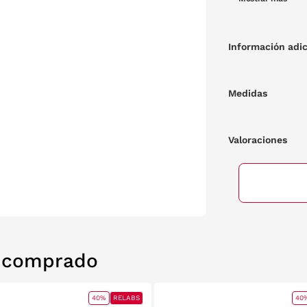
Información adic
Medidas
Valoraciones
n comprado
40%
RELABS