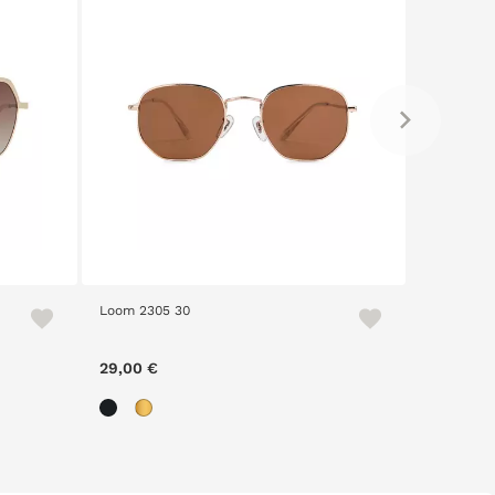
Loom 2404 513
Vanity
29,00 €
69,00