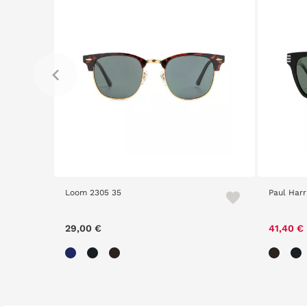
Paul Harris 2403 94S
Vanit
Price reduced from
to
41,40 €
69,00 €
41,4