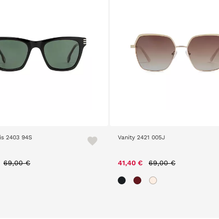
y 2421 005J
Loom 2305 30
Price reduced from
to
0 €
69,00 €
29,00 €