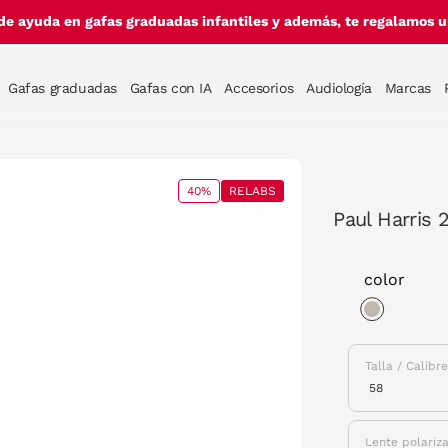
de ayuda en gafas graduadas infantiles y además, te regalamos un
Gafas graduadas
Gafas con IA
Accesorios
Audiología
Marcas
40%
RELABS
Paul Harris 
color
selected
Talla / Calibr
Lente polariz