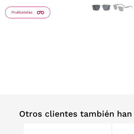
Pruébatelas
Otros clientes también ha
40%
RELABS