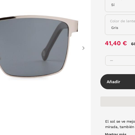
Color de lent
P
41,40 €
6
Next
Añadir
El sol se ve mejo
mirada, también
color negro y len
Mostrar más