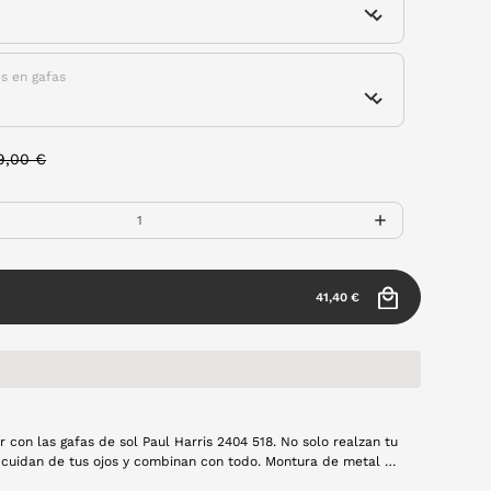
es en gafas
rice reduced from
to
9,00 €
41,40 €
r con las gafas de sol Paul Harris 2404 518. No solo realzan tu
 cuidan de tus ojos y combinan con todo. Montura de metal en
tes polarizadas.