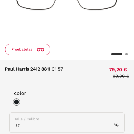
Pruébatelas
Paul Harris 2412 8811 C1 57
79,20 €
Price red
99,00 €
to
color
selected
Talla / Calibre