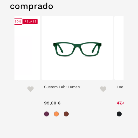
comprado
50%
RELABS
Custom Lab! Lumen
Loom 2201 
.1
e reduced from
to
99,00 €
47,40 €
€