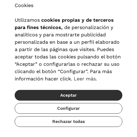
Cookies
Utilizamos
cookies propias y de terceros
para fines técnicos,
de personalización y
analíticos y para mostrarte publicidad
personalizada en base a un perfil elaborado
a partir de las páginas que visites. Puedes
aceptar todas las cookies pulsando el botón
“Aceptar” o configurarlas o rechazar su uso
clicando el botón “Configurar”. Para más
Aviso legal
|
Política de privacidad
|
Términos y condiciones
|
información hacer click.
Leer más.
Política de cookies
|
Configuración de cookies
Aceptar
© 2026 Visionlab España
Configurar
Rechazar todas
Añadir
79,20 €