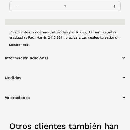
Chispeantes, modernas , atrevidas y actuales. Así son las gafas
graduadas Paul Harris 2412 8811, gracias a las cuales tu estilo de
vida se verá siempre potenciado. Con ellas, podrás seguir siendo
Mostrar más
tú y hacer las cosas que te gustan. Montura de metal en color
negro.
Información adicional
Medidas
Valoraciones
Otros clientes también han