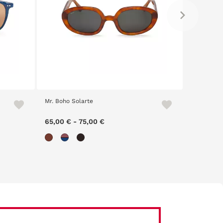
Mr. Boho Solarte
Skate 240
65,00 €
-
75,00 €
29,00 €