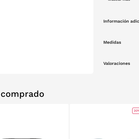
de una gafas de 
puente y varillas
Harris.
Información adic
Medidas
Valoraciones
n comprado
30