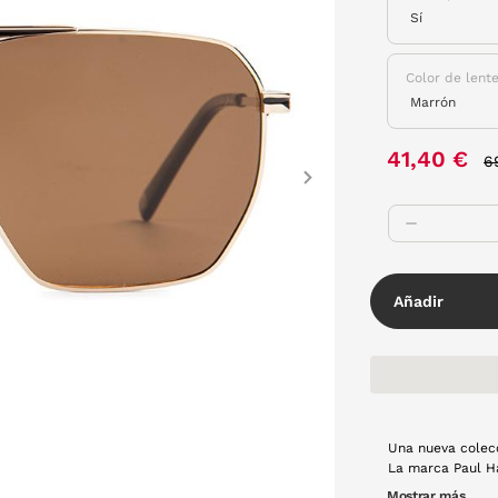
Color de lent
P
41,40 €
6
Next
Añadir
Una nueva colecc
La marca Paul Harris, con s
clásicas gafas d
Mostrar más