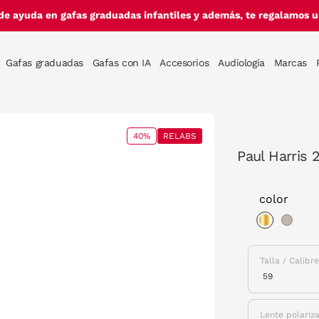
de ayuda en gafas graduadas infantiles y además, te regalamos un
Gafas graduadas
Gafas con IA
Accesorios
Audiología
Marcas
40%
RELABS
Paul Harris 
color
selected
Talla / Calibr
Lente polariz