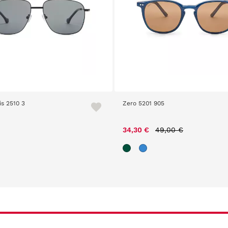
is 2510 3
Zero 5201 905
Price reduced from
to
34,30 €
49,00 €