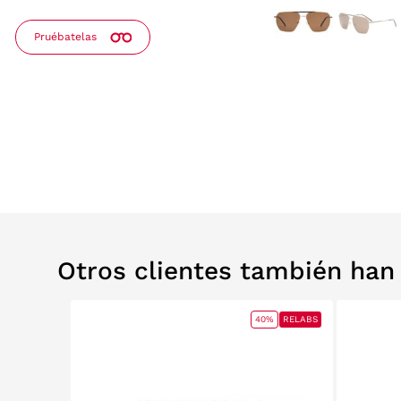
Pruébatelas
Otros clientes también ha
40%
RELABS