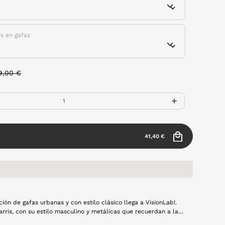
es en gafas
rice reduced from
to
9,00 €
41,40 €
ión de gafas urbanas y con estilo clásico llega a VisionLab!.
u estilo masculino y metálicas que recuerdan a las
e piloto, busca sorprender a todos los que quieren disfrutar