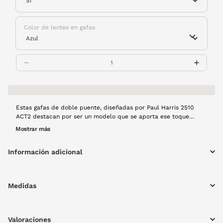
Color de lentes en gafas
Estas gafas de doble puente, diseñadas por Paul Harris 2510
ACT2 destacan por ser un modelo que se aporta ese toque
fresco y natural en aquellos que buscan salirse de lo
Mostrar más
convencional. Con cristales en color y montura fabricada con
pasta de tono negro, gafas son justo lo que necesitas para tu
Información adicional
mirada.
Medidas
Valoraciones