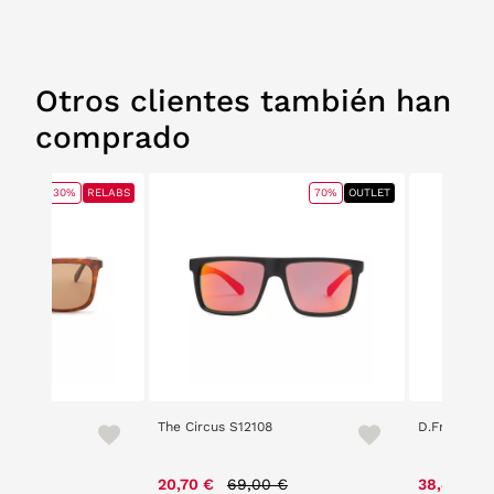
Otros clientes también han
comprado
30%
RELABS
70%
OUTLET
The Circus S12108
D.Franklin 
ce reduced from
to
Price reduced from
to
00 €
20,70 €
69,00 €
38,49 €