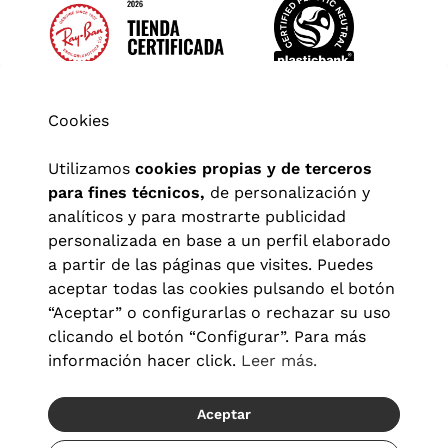
Cookies
Utilizamos
cookies propias y de terceros
para fines técnicos,
de personalización y
analíticos y para mostrarte publicidad
personalizada en base a un perfil elaborado
a partir de las páginas que visites. Puedes
aceptar todas las cookies pulsando el botón
“Aceptar” o configurarlas o rechazar su uso
clicando el botón “Configurar”. Para más
Aviso legal
|
Política de privacidad
|
Términos y condiciones
|
información hacer click.
Leer más.
Política de cookies
|
Configuración de cookies
Aceptar
© 2026 Visionlab España