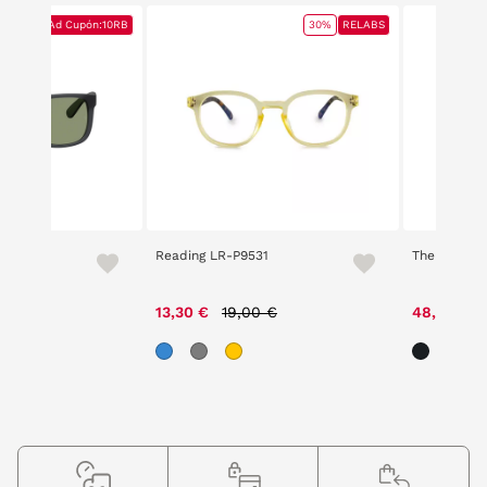
BS
BS
10% Ad Cupón:10RB
10% Ad Cupón:10RB
30%
RELABS
4165
Reading LR-P9531
The Circus 
,55 €
Price reduced from
to
13,30 €
19,00 €
48,30 €