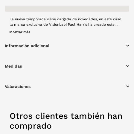
La nueva temporada viene cargada de novedades, en este caso
la marca exclusiva de VisionLab! Paul Harris ha creado este
modelo de gafa graduada. Puede parecer sencilla, pero ¿a quién
Mostrar más
no le apetece tener una gafa de pasta negra? Un básico que no
puede faltar entre tus complemtentos.
Información adicional
Medidas
Valoraciones
Otros clientes también han
comprado