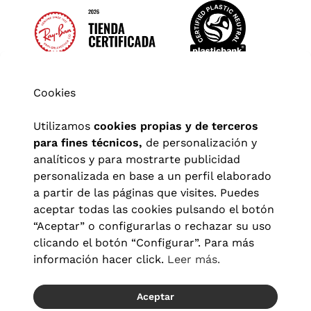
Cookies
Utilizamos
cookies propias y de terceros
para fines técnicos,
de personalización y
analíticos y para mostrarte publicidad
personalizada en base a un perfil elaborado
a partir de las páginas que visites. Puedes
aceptar todas las cookies pulsando el botón
“Aceptar” o configurarlas o rechazar su uso
clicando el botón “Configurar”. Para más
Aviso legal
|
Política de privacidad
|
Términos y condiciones
|
información hacer click.
Leer más.
Política de cookies
|
Configuración de cookies
Aceptar
© 2026 Visionlab España