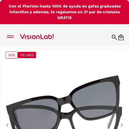
Con el PlanVeo hasta 100€ de ayuda en gafas graduadas
infantiles y además, te regalamos un 2º par de cristales
GRATIS
20%
RELABS
Previous