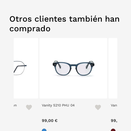
Otros clientes también han
comprado
amic Dawn
Vanity 5210 PHU 04
Vanity 5210
99,00 €
99,00 €