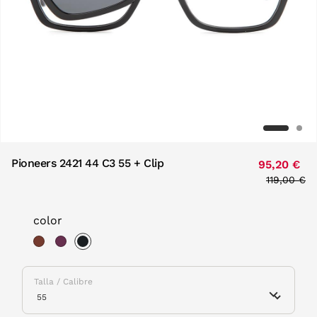
Pioneers 2421 44 C3 55 + Clip
95,20 €
Price red
119,00 €
to
color
selected
Talla / Calibre