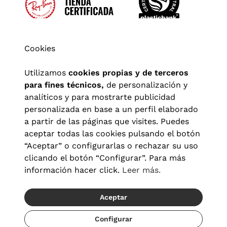
Cookies
Utilizamos
cookies propias y de terceros
para fines técnicos,
de personalización y
analíticos y para mostrarte publicidad
personalizada en base a un perfil elaborado
a partir de las páginas que visites. Puedes
aceptar todas las cookies pulsando el botón
“Aceptar” o configurarlas o rechazar su uso
clicando el botón “Configurar”. Para más
Aviso legal
|
Política de privacidad
|
Términos y condiciones
|
información hacer click.
Leer más.
Política de cookies
|
Configuración de cookies
Aceptar
© 2026 Visionlab España
Recíbelo del 23/08 al 25/08
Configurar