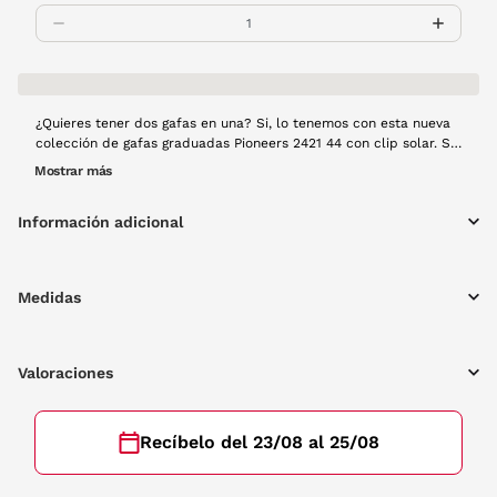
¿Quieres tener dos gafas en una? Si, lo tenemos con esta nueva
colección de gafas graduadas Pioneers 2421 44 con clip solar. Si
hace sol, pon tu clip con un simple gesto y sientete totalmente
Mostrar más
protegido frente a la radiación UV. Toda la montura y el clip son
pasta en color marrón. El clip solar polarizado eliminará
Información adicional
cualquier reflejo que puedas tener y mejora la calidad de tu
visión.
Medidas
Valoraciones
Recíbelo del 23/08 al 25/08