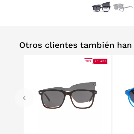
Otros clientes también ha
0%
RELABS
20%
RELABS