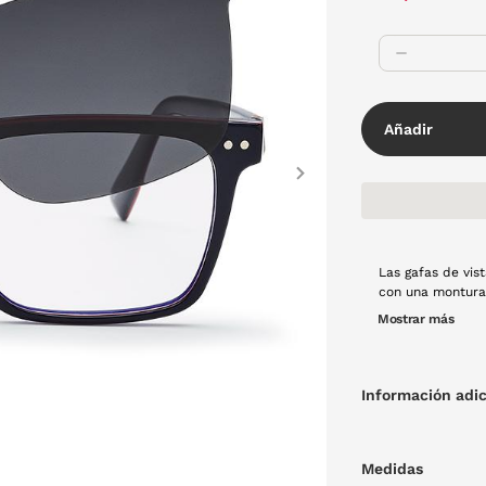
Añadir
Next
Las gafas de vis
con una montura
gris que garantiz
Mostrar más
ocasión. Con un s
montura graduada
cualquier momen
Información adic
Medidas