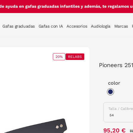
de ayuda en gafas graduadas infantiles y además, te regalamos un
Gafas graduadas
Gafas con IA
Accesorios
Audiología
Marcas
20%
RELABS
Pioneers 25
color
selected
Talla / Calibr
P
95,20 €
1