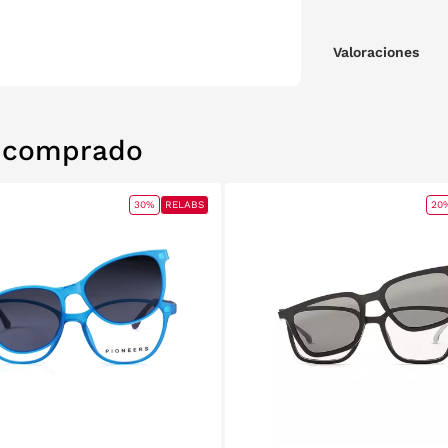
Valoraciones
n comprado
30%
RELABS
20