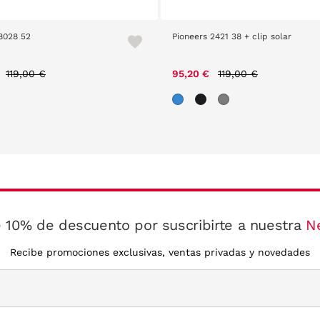
8028 52
Pioneers 2421 38 + clip solar
Price reduced from
to
Price reduced from
to
119,00 €
95,20 €
119,00 €
 10% de descuento por suscribirte a nuestra
N
Recibe promociones exclusivas, ventas privadas y novedades