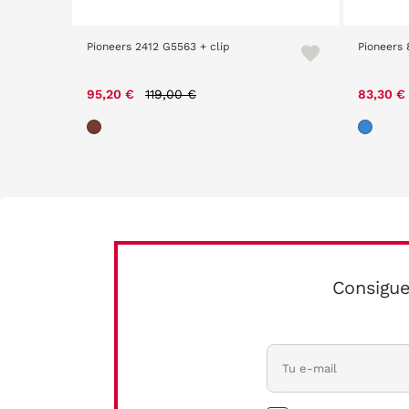
Pioneers 2412 G5563 + clip
Pioneers 
Price reduced from
to
95,20 €
119,00 €
83,30 €
Consigue