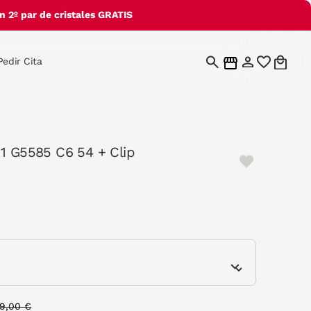
 2º par de cristales GRATIS
Pedir Cita
11 G5585 C6 54 + Clip
e
rice reduced from
to
19,00 €