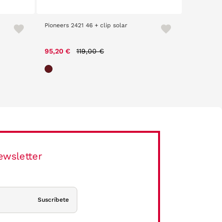
Pioneers 2421 46 + clip solar
Pioneers 2
Price reduced from
to
95,20 €
119,00 €
95,20 €
ewsletter
Suscríbete