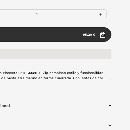
95,20 €
ta Pioneers 2511 G5585 + Clip combinan estilo y funcionalidad
 de pasta azul marino en forma cuadrada. Con lentes de color
an claridad visual y confort diario, son ideales para cualquier
olo gesto tendrás 2 gafas en 1: el clip solar convierte la
 en una gafa de sol, protegiendo tu vista de los rayos UV en
to.
ional