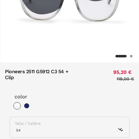
Pioneers 2511 G5912 C3 54 +
95,20 €
Clip
Price red
119,00 €
to
color
selected
Talla / Calibre