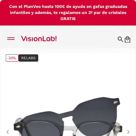
Con el PlanVeo hasta 100€ de ayuda en gafas graduadas
infantiles y además, te regalamos un 2º par de cristales
GRATIS
20%
RELABS
Previous