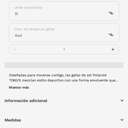
Lente polarizada
Color de lentes en gafas
Diseñadas para moverse contigo, las gafas de sol Polaroid
7060/S mezclan estilo deportivo con una forma envolvente que
lo cubre todo. Su estructura ligera está fabricada con materiales
Mostrar más
sostenibles, ideal para quienes no paran y quieren reducir su
huella.
Información adicional
Medidas