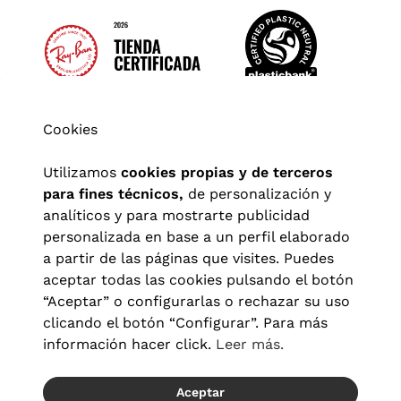
Cookies
Utilizamos
cookies propias y de terceros
para fines técnicos,
de personalización y
analíticos y para mostrarte publicidad
personalizada en base a un perfil elaborado
a partir de las páginas que visites. Puedes
aceptar todas las cookies pulsando el botón
“Aceptar” o configurarlas o rechazar su uso
clicando el botón “Configurar”. Para más
Aviso legal
|
Política de privacidad
|
Términos y condiciones
|
información hacer click.
Leer más.
Política de cookies
|
Configuración de cookies
Aceptar
© 2026 Visionlab España