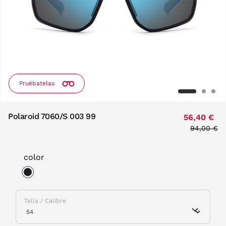
Pruébatelas
Polaroid 7060/S 003 99
56,40 €
Price red
94,00 €
to
color
selected
Talla / Calibre