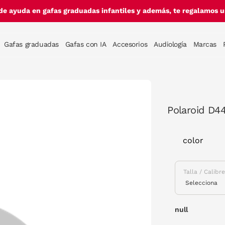
de ayuda en gafas graduadas infantiles y además, te regalamos un
Gafas graduadas
Gafas con IA
Accesorios
Audiología
Marcas
Polaroid D4
color
Talla / Calibr
null