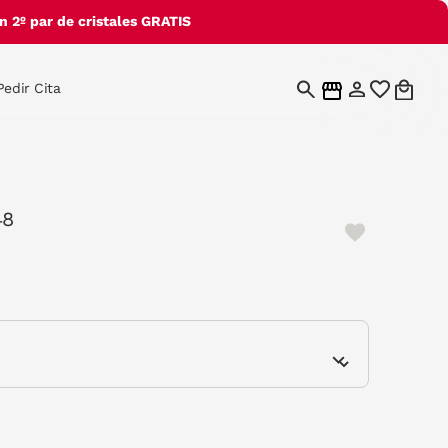
 2º par de cristales GRATIS
Pedir Cita
48
e