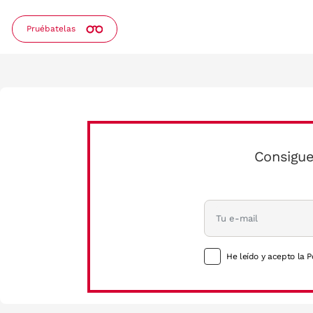
Pruébatelas
Consigue
He leído y acepto la P