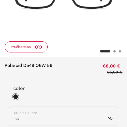
Pruébatelas
Polaroid D548 O6W 56
68,00 €
Price red
85,00 €
to
color
selected
Talla / Calibre