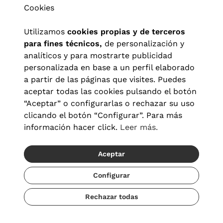
Cookies
Utilizamos
cookies propias y de terceros
para fines técnicos,
de personalización y
analíticos y para mostrarte publicidad
personalizada en base a un perfil elaborado
a partir de las páginas que visites. Puedes
aceptar todas las cookies pulsando el botón
“Aceptar” o configurarlas o rechazar su uso
clicando el botón “Configurar”. Para más
Aviso legal
|
Política de privacidad
|
Términos y condiciones
|
información hacer click.
Leer más.
Política de cookies
|
Configuración de cookies
Aceptar
© 2026 Visionlab España
Configurar
Rechazar todas
Añadir
68,00 €