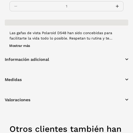
Las gafas de vista Polaroid D548 han sido concebidas para
facilitarte la vida todo lo posible. Respetan tu rutina y te
acompañan allá a dónde vayas. Serán tus nuevos ojos con los
Mostrar más
que verás nítidamente. ¡No notarás que las llevas! Montura de
pasta en color negro.
Información adicional
Medidas
Valoraciones
Otros clientes también han