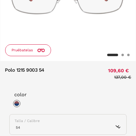
Pruébatelas
Polo 1215 9003 54
109,60 €
Price red
137,00 €
to
color
selected
Talla / Calibre