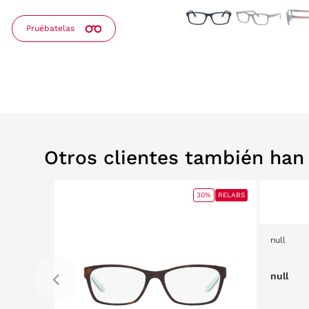
Pruébatelas
Otros clientes también ha
30%
RELABS
null
null