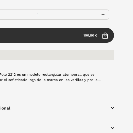
100,80 €
 Polo 2212 es un modelo rectangular atemporal, que se
r el sofisticado logo de la marca en las varillas y por la
os colores azul. Sin duda le aportará estilo y personalidad a
ional