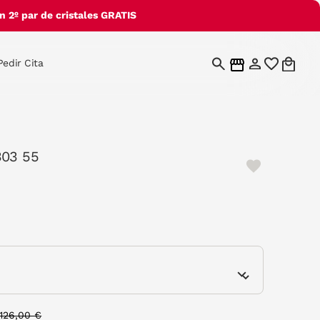
 2º par de cristales GRATIS
Pedir Cita
303 55
e
Price reduced from
to
126,00 €