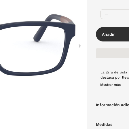
Añadir
Next
La gafa de vista
destaca por lleva
combinación de l
Mostrar más
tu outfit.
Información adic
Medidas