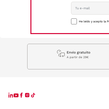
He leído y acepto la P
Envio gratuito
A partir de 29€