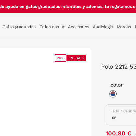
de ayuda en gafas graduadas infantiles y además, te regalamos un
Gafas graduadas
Gafas con IA
Accesorios
Audiología
Marcas
20%
RELABS
Polo 2212 5
color
selected
Talla / Calibr
100,80 €