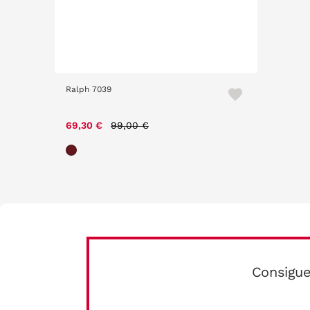
Ralph 7039
Price reduced from
to
69,30 €
99,00 €
Consigue