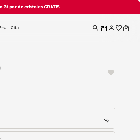
 2º par de cristales GRATIS
Pedir Cita
U
e
do