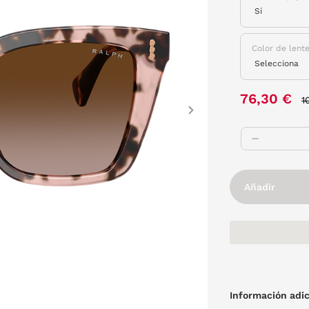
Color de lent
P
76,30 €
1
Next
Añadir
Información adic