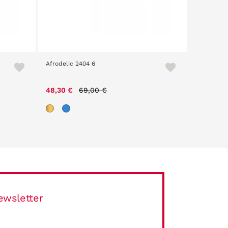
Afrodelic 2404 6
Loom 2421 3
Price reduced from
to
48,30 €
69,00 €
29,00 €
ewsletter