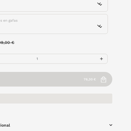
es en gafas
rice reduced from
to
09,00 €
76,30 €
ional