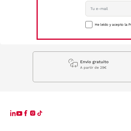
He leído y acepto la P
Envio gratuito
A partir de 29€