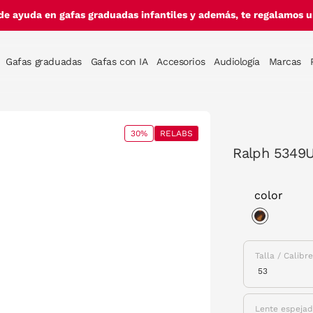
de ayuda en gafas graduadas infantiles y además, te regalamos un
Gafas graduadas
Gafas con IA
Accesorios
Audiología
Marcas
30%
RELABS
Ralph 5349
color
selected
Talla / Calibr
Lente espeja