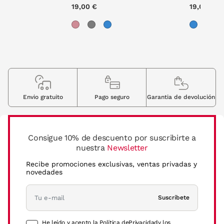
ce reduced from
to
00 €
19,00 €
19,00 €
Envio gratuito
Pago seguro
Garantia de devolución
Consigue 10% de descuento por suscribirte a
nuestra
Newsletter
Recibe promociones exclusivas, ventas privadas y
novedades
Suscríbete
He leído y acepto la Política de
Privacidad
y los