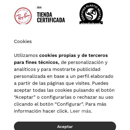
Cookies
Utilizamos
cookies propias y de terceros
para fines técnicos,
de personalización y
analíticos y para mostrarte publicidad
personalizada en base a un perfil elaborado
a partir de las páginas que visites. Puedes
aceptar todas las cookies pulsando el botón
“Aceptar” o configurarlas o rechazar su uso
clicando el botón “Configurar”. Para más
Aviso legal
|
Política de privacidad
|
Términos y condiciones
|
información hacer click.
Leer más.
Política de cookies
|
Configuración de cookies
Aceptar
© 2026 Visionlab España