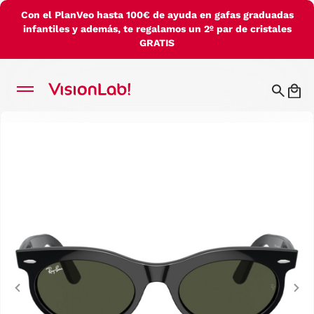
Con el PlanVeo hasta 100€ de ayuda en gafas graduadas
infantiles y además, te regalamos un 2º par de cristales
GRATIS
Previous