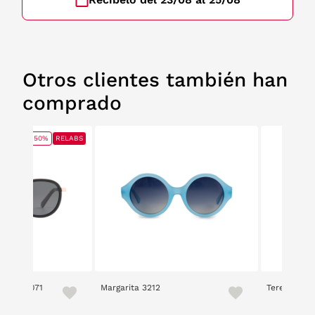
Otros clientes también han
comprado
50%
RELABS
e 2305 071
Margarita 3212
Teresa 3212