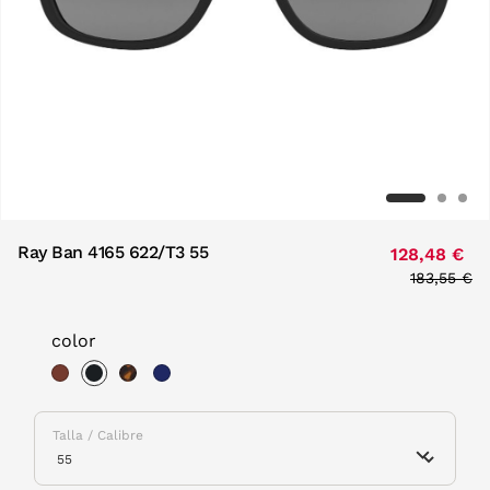
Ray Ban 4165 622/T3 55
128,48 €
Price red
183,55 €
to
color
selected
Talla / Calibre