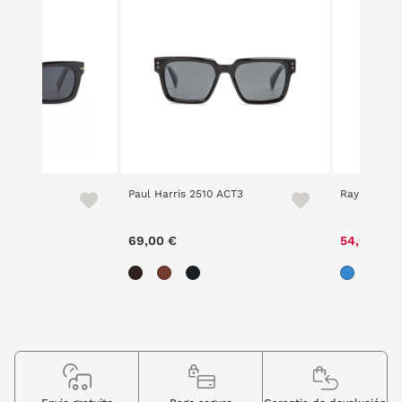
09
Paul Harris 2510 ACT3
Ray Ban 91
69,00 €
54,60 €