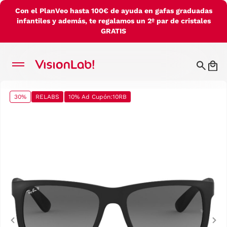
Con el PlanVeo hasta 100€ de ayuda en gafas graduadas
infantiles y además, te regalamos un 2º par de cristales
GRATIS
30%
RELABS
10% Ad Cupón:10RB
Previous