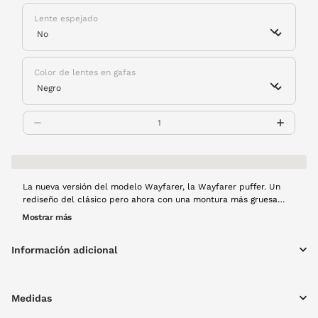
Lente espejado
Color de lentes en gafas
La nueva versión del modelo Wayfarer, la Wayfarer puffer. Un
rediseño del clásico pero ahora con una montura más gruesa
que imita el efecto puff, tendencia absoluta. Si no quieres
Mostrar más
quedarte atrás ¡corre a por ellas!
Información adicional
Medidas