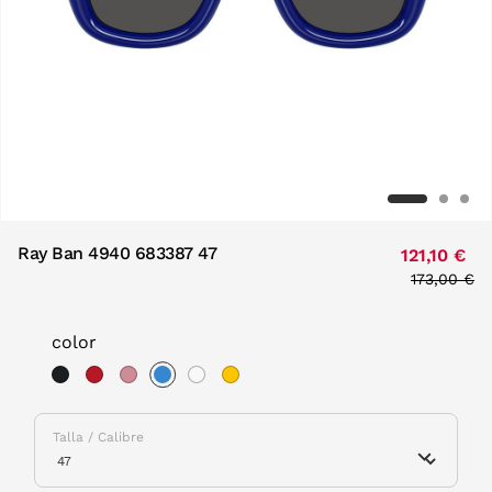
Ray Ban 4940 683387 47
121,10 €
Price red
173,00 €
to
color
selected
Talla / Calibre