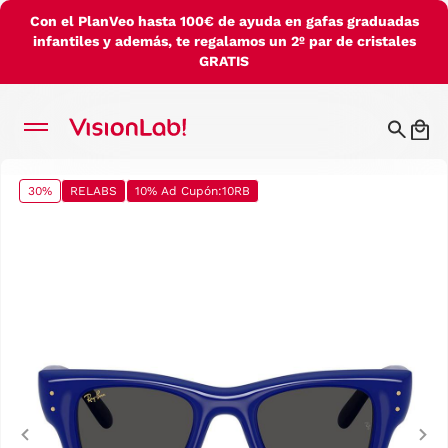
Con el PlanVeo hasta 100€ de ayuda en gafas graduadas
infantiles y además, te regalamos un 2º par de cristales
GRATIS
30%
RELABS
10% Ad Cupón:10RB
Previous