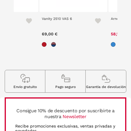
 2
Vanity 2510 VAS 6
Arnette 434
ce reduced from
to
P
00 €
69,00 €
58,10 €
8
Envio gratuito
Pago seguro
Garantia de devolución
Consigue 10% de descuento por suscribirte a
nuestra
Newsletter
Recibe promociones exclusivas, ventas privadas y
novedades