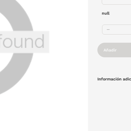
null
Añadir
Información adic