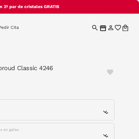
 2º par de cristales GRATIS
Pedir Cita
broud Classic 4246
e
es en gafas