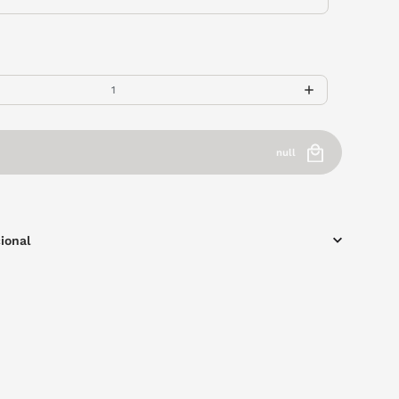
null
ional