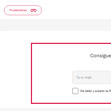
Pruébatelas
Consigue
He leído y acepto la P