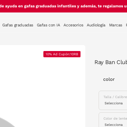
de ayuda en gafas graduadas infantiles y además, te regalamos un
Gafas graduadas
Gafas con IA
Accesorios
Audiología
Marcas
10% Ad Cupón:10RB
Ray Ban Clu
color
Talla / Calibr
Color de lent