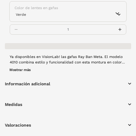
Color de lentes en gafas
Ya disponibles en VisionLab! las gafas Ray Ban Meta. El modelo
4010 combina estilo y funcionalidad con esta montura en color
negro y de forma redondeada. Captura momentos con su cámara
Mostrar más
de 12 MP, realiza videollamadas en vivo, escucha cada detalle
con sus 5 micrófonos... Disfruta de la alta tecnología en
Información adicional
cualquier momento del día gracias a su diseño elegante y
resistencia al agua Esto y mucho más te ofrecen las gafas de sol
Ray Ban Meta
Medidas
Valoraciones