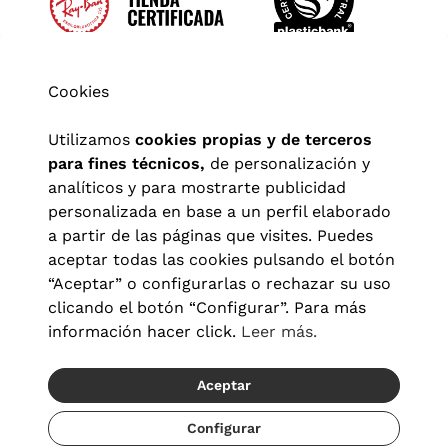
Cookies
Utilizamos
cookies propias y de terceros
para fines técnicos,
de personalización y
analíticos y para mostrarte publicidad
personalizada en base a un perfil elaborado
a partir de las páginas que visites. Puedes
aceptar todas las cookies pulsando el botón
“Aceptar” o configurarlas o rechazar su uso
clicando el botón “Configurar”. Para más
Aviso legal
|
Política de privacidad
|
Términos y condiciones
|
información hacer click.
Leer más.
Política de cookies
|
Configuración de cookies
Aceptar
© 2026 Visionlab España
Configurar