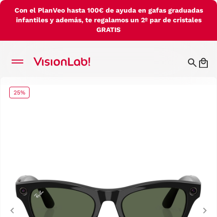
Con el PlanVeo hasta 100€ de ayuda en gafas graduadas
infantiles y además, te regalamos un 2º par de cristales
GRATIS
25%
Previous