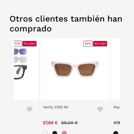
Otros clientes también han
comprado
30%
RELABS
60%
RELABS
ionLab!
Vanity 2305 64
Ray Ban Me
ce reduced from
to
Price reduced from
to
,00 €
27,60 €
69,00 €
419,00 €