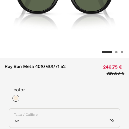
Ray Ban Meta 4010 601/71 52
246,75 €
Price redu
329,00 €
to
color
selected
Talla / Calibre