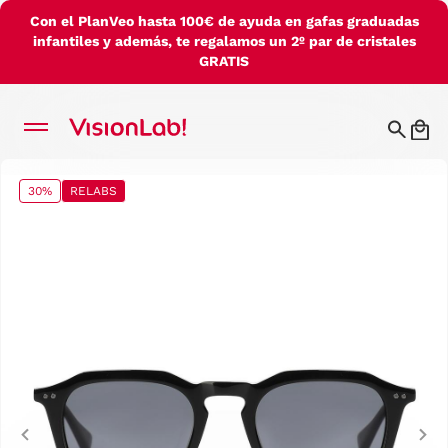
Con el PlanVeo hasta 100€ de ayuda en gafas graduadas
infantiles y además, te regalamos un 2º par de cristales
GRATIS
30%
RELABS
Previous