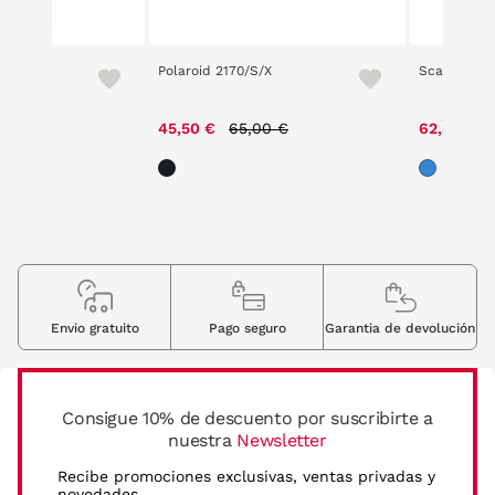
 3
Polaroid 2170/S/X
Scalpers U
ce reduced from
to
Price reduced from
to
00 €
45,50 €
65,00 €
62,30 €
Envio gratuito
Pago seguro
Garantia de devolución
Consigue 10% de descuento por suscribirte a
nuestra
Newsletter
Recibe promociones exclusivas, ventas privadas y
novedades