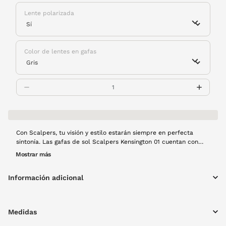
Lente polarizada
Color de lentes en gafas
Con Scalpers, tu visión y estilo estarán siempre en perfecta
sintonía. Las gafas de sol Scalpers Kensington 01 cuentan con
lentes polarizadas en un sofisticado tono gris, que reducen el
Mostrar más
deslumbramiento y mejoran la claridad visual. Su ligera montura
de pasta en un elegante color negro, ofrece un diseño robusto y
Información adicional
cómodo, perfecto para el uso diario.
Medidas