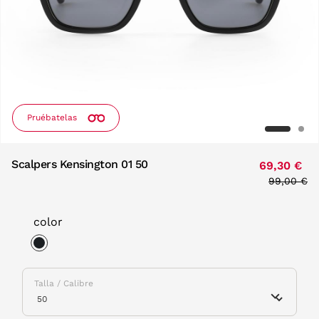
Pruébatelas
Scalpers Kensington 01 50
69,30 €
Price red
99,00 €
to
color
selected
Talla / Calibre