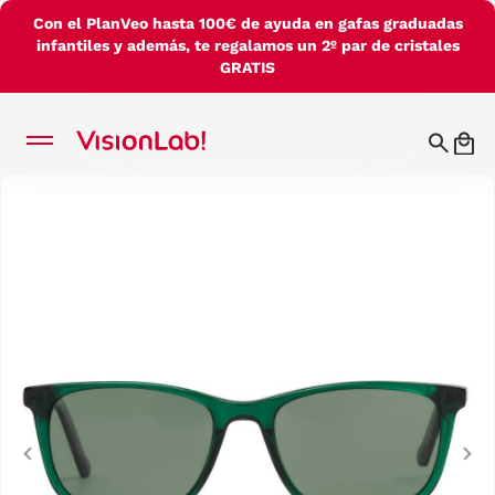
Con el PlanVeo hasta 100€ de ayuda en gafas graduadas
infantiles y además, te regalamos un 2º par de cristales
GRATIS
Previous