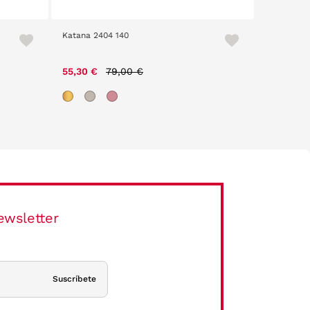
Katana 2404 140
Loom 2404
Price reduced from
to
55,30 €
79,00 €
52,00 €
ewsletter
Suscríbete