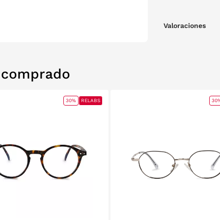
Valoraciones
n comprado
30%
RELABS
30