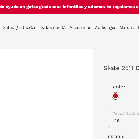
de ayuda en gafas graduadas infantiles y además, te regalamos un
Gafas graduadas
Gafas con IA
Accesorios
Audiología
Marcas
Skate 2511 
color
selected
Talla / Calibr
65,00 €