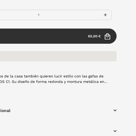
65,00 €
 de la casa también quieren lucir estilo con las gafas de
 DS C1. Su diseño de forma redonda y montura metálica en
ta un look moderno y versátil, perfecto para el día a día.
 y resistentes, son la combinación ideal entre estética y
ra cualquier ocasión
ional