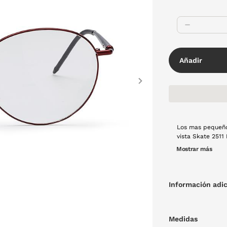
Añadir
Next
Los mas pequeños
vista Skate 2511
color negro apor
Mostrar más
Ligeras, cómodas
funcionalidad pa
Información adic
Medidas