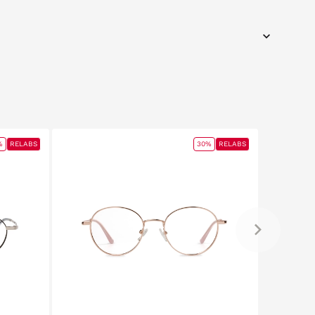
%
RELABS
30%
RELABS