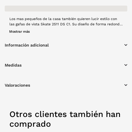
Los mas pequeños de la casa también quieren lucir estilo con
las gafas de vista Skate 2511 DS C1. Su diseño de forma redonda
y montura metálica en color negro aporta un look moderno y
Mostrar más
versátil, perfecto para el día a día. Ligeras, cómodas y
resistentes, son la combinación ideal entre estética y
Información adicional
funcionalidad para cualquier ocasión
Medidas
Valoraciones
Otros clientes también han
comprado