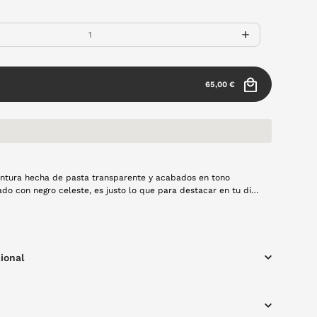
65,00 €
ntura hecha de pasta transparente y acabados en tono
negro celeste, es justo lo que para destacar en tu día
 2511 TR2306 diseñado por la marca Skate lleva cargada esa
l estilo perfecto para hacer brillar tu mirada en eventos y
ales. ¡En VisionLab la tenemos, no te quedes sin ella!
ional