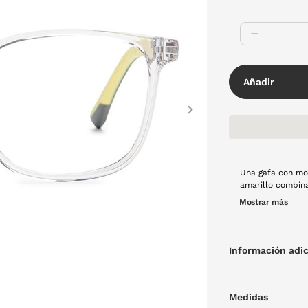
Añadir
Next
Una gafa con mo
amarillo combinado con 
a día. El modelo
Mostrar más
personalidad y e
reuniones inform
Información adic
Medidas