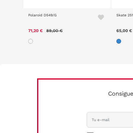
Polaroid D549/G
Skate 25
Price reduced from
to
71,20 €
89,00 €
65,00 €
Consigue