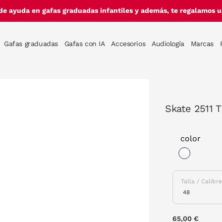
de ayuda en gafas graduadas infantiles y además, te regalamos un
Gafas graduadas
Gafas con IA
Accesorios
Audiología
Marcas
Skate 2511 
color
selected
Talla / Calibr
65,00 €