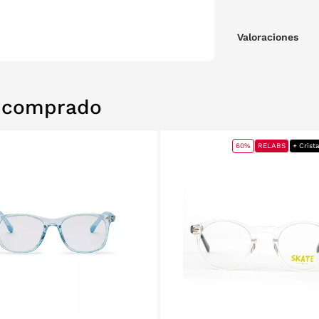
Valoraciones
n comprado
60%
RELABS
+ Crist