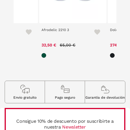
a 8007U
Afrodelic 2210 3
Dolce & Ga
ice reduced from
to
Price reduced from
to
5,00 €
32,50 €
65,00 €
274,50 €
Envio gratuito
Pago seguro
Garantia de devolución
Consigue 10% de descuento por suscribirte a
nuestra
Newsletter