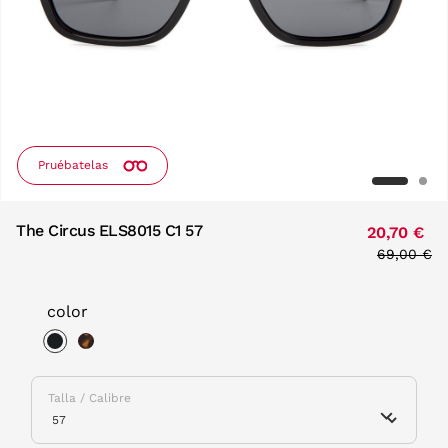
Pruébatelas
The Circus ELS8015 C1 57
20,70 €
Price red
69,00 €
to
color
selected
Talla / Calibre