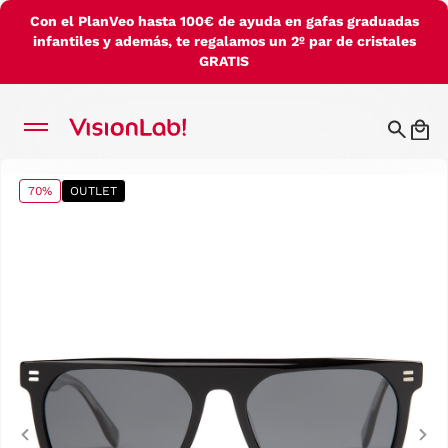
Con el PlanVeo hasta 100€ de ayuda en gafas graduadas
infantiles y además, te regalamos un 2º par de cristales
GRATIS
70%
OUTLET
Previous