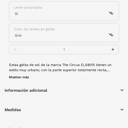
Lente polarizada
Color de lentes en gafas
Estas gafas de sol de la marca The Circus ELS8015 tienen un
estilo muy urbano, con la parte superior totalmente recta,
siguiendo las tendencias de esta temporada. Estan fabricadas
Mostrar más
con acetato, un material premium estable, duradero y súper
cómodo de llevar. ¡Y con lentes polarizadas que eliminarán
Información adicional
cualquier reflejo!. Elevarán cualquiera de tus looks, sin perder el
toque moderno y relajado de The Circus.
Medidas