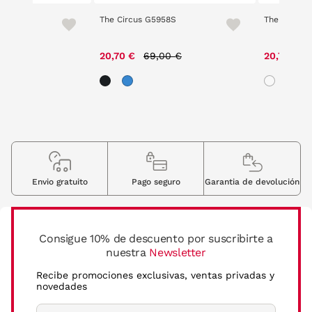
 7
The Circus G5958S
The Circus 
ce reduced from
to
Price reduced from
to
00 €
20,70 €
69,00 €
20,70 €
Envio gratuito
Pago seguro
Garantia de devolución
Consigue 10% de descuento por suscribirte a
nuestra
Newsletter
Recibe promociones exclusivas, ventas privadas y
novedades