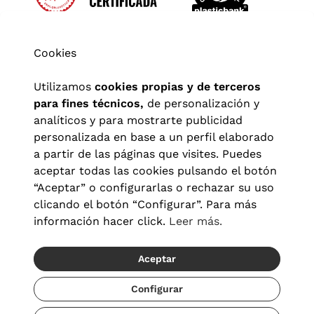
Cookies
Utilizamos
cookies propias y de terceros
para fines técnicos,
de personalización y
analíticos y para mostrarte publicidad
personalizada en base a un perfil elaborado
a partir de las páginas que visites. Puedes
aceptar todas las cookies pulsando el botón
“Aceptar” o configurarlas o rechazar su uso
clicando el botón “Configurar”. Para más
Aviso legal
|
Política de privacidad
|
Términos y condiciones
|
información hacer click.
Leer más.
Política de cookies
|
Configuración de cookies
Aceptar
© 2026 Visionlab España
Configurar