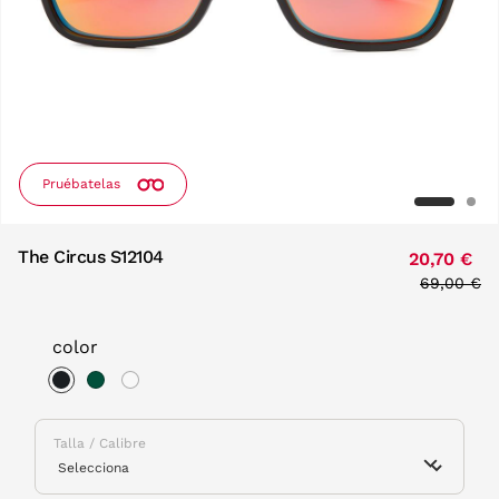
Pruébatelas
The Circus S12104
20,70 €
Price red
69,00 €
to
color
selected
Talla / Calibre