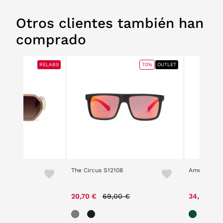
Otros clientes también han
comprado
RELABS
RELABS
70%
OUTLET
The Circus S12108
American P
00 €
Price reduced from
to
20,70 €
69,00 €
34,30 €