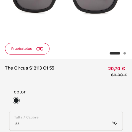
Pruébatelas
The Circus S12113 C1 55
20,70 €
Price red
69,00 €
to
color
selected
Talla / Calibre