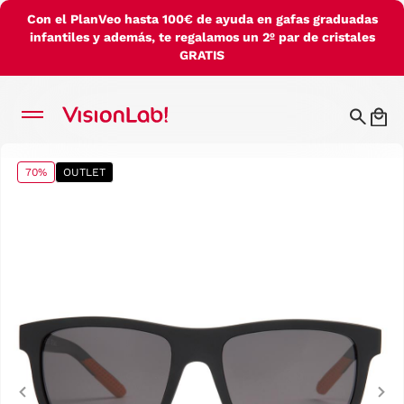
Con el PlanVeo hasta 100€ de ayuda en gafas graduadas
infantiles y además, te regalamos un 2º par de cristales
GRATIS
70%
OUTLET
Previous