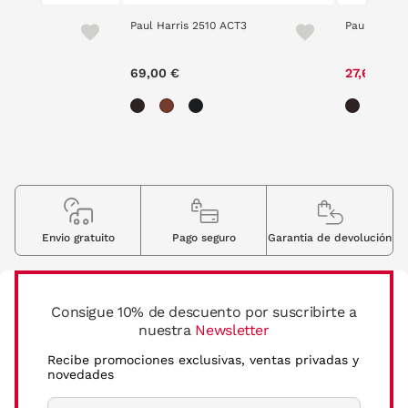
Paul Harris 2510 ACT3
Paul Harris
e reduced from
to
00 €
69,00 €
27,60 €
Envio gratuito
Pago seguro
Garantia de devolución
Consigue 10% de descuento por suscribirte a
nuestra
Newsletter
Recibe promociones exclusivas, ventas privadas y
novedades