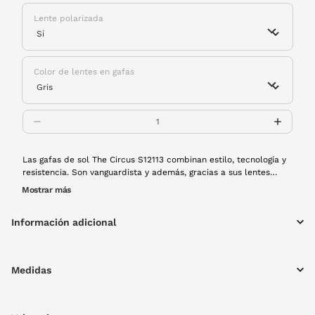
Lente polarizada
Color de lentes en gafas
Las gafas de sol The Circus S12113 combinan estilo, tecnología y
resistencia. Son vanguardista y además, gracias a sus lentes
polarizadas te ofrecen una visión más nítida y sin reflejos,
Mostrar más
protegiendo en todo momento tus ojos de los rayos UV. La
montura está fabricada mediante un proceso de inyección
Información adicional
bicolor que le aporta un look único y moderno. Son super
resistentes, duraderas y aguantas altas temperaturas. ¡Perfectas
para este verano!
Medidas