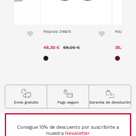
58S
Polaroid 2166/S
Polaroid 41
e reduced from
to
Price reduced from
to
00 €
48,30 €
69,00 €
35,40 €
Envio gratuito
Pago seguro
Garantia de devolución
Consigue 10% de descuento por suscribirte a
nuestra
Newsletter