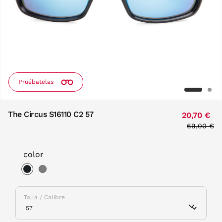
Pruébatelas
The Circus S16110 C2 57
20,70 €
Price red
69,00 €
to
color
selected
Talla / Calibre