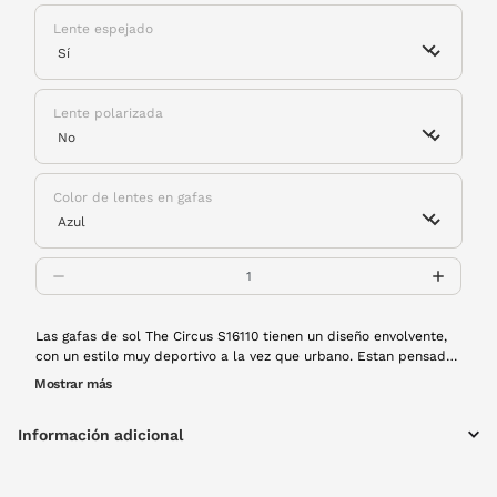
Lente espejado
Lente polarizada
Color de lentes en gafas
Las gafas de sol The Circus S16110 tienen un diseño envolvente,
con un estilo muy deportivo a la vez que urbano. Estan pensadas
para acompañarte en cualquier momento, fabricadas con
Mostrar más
material de alta resistencia a los impactos y con lentes
polarizadas que eliminarán cualquier reflejo. Perfectas para un
Información adicional
estilo de vida muy activo. ¡Resistentes y listas para la acción!