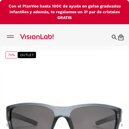
Con el PlanVeo hasta 100€ de ayuda en gafas graduadas
infantiles y además, te regalamos un 2º par de cristales
GRATIS
70%
OUTLET
Previous