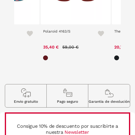
00
Polaroid 4163/S
The Circus 
Price reduced from
to
35,40 €
59,00 €
20,70 €
Envio gratuito
Pago seguro
Garantia de devolución
Consigue 10% de descuento por suscribirte a
nuestra
Newsletter