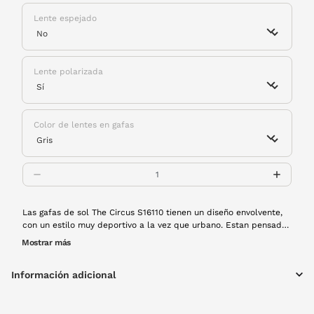
Lente espejado
Lente polarizada
Color de lentes en gafas
Las gafas de sol The Circus S16110 tienen un diseño envolvente,
con un estilo muy deportivo a la vez que urbano. Estan pensadas
para acompañarte en cualquier momento, fabricadas con
Mostrar más
material de alta resistencia a los impactos y con lentes
polarizadas que eliminarán cualquier reflejo. Perfectas para un
Información adicional
estilo de vida muy activo. ¡Resistentes y listas para la acción!