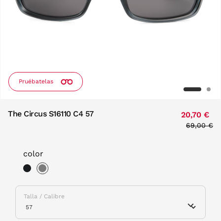
Pruébatelas
The Circus S16110 C4 57
20,70 €
Price red
69,00 €
to
color
selected
Talla / Calibre