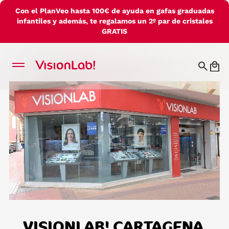
Con el PlanVeo hasta 100€ de ayuda en gafas graduadas
infantiles y además, te regalamos un 2º par de cristales
GRATIS
VISIONLAB! CARTAGENA